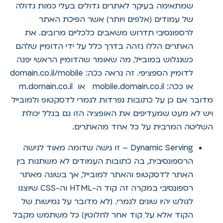
שמתאימה בעיקר לאתרים גדולים בעלי כמות גדולה
של עמודים (אלפים ויותר) אשר הפיכת האתר
לרספונסיבי תדרוש משאבים כלכליים מרובים. את
האתרים הללו נזהה בדרך כלל על ידי הדומיין שלהם
כשנגלוש במובייל, מה שאומר שהדומיין הראשי יפנה
לדומיין הספציפי. זה נראה ככה: domain.co.il/mobile
או ככה: mobile.domain.co.il או m.domain.co.il
מדובר אם כן על כתובות נפרדות לגמרי לדסקטופ ולמובייל
ויש לא מעט שמעדיפים את האופציה הזו גם בגלל יכולת
השליטה המרבית על כל אחד מהאתרים.
Dynamic Serving – זו גישה שדומה מאוד לגישה
הרספונסיבית, בה כתובות העמודים לא משתנות בין
האתר לדסקטופ והאתר למובייל, אך בשונה מאתר
רספונסיבי במקרה זה קוד ה-HTML וה-CSS שיוצגו
לגולש יהיו שונים לגמרי. (לא מדובר על גמישות של
הקוד אלא על קוד אחר לחלוטין) כל משתמש מקבל