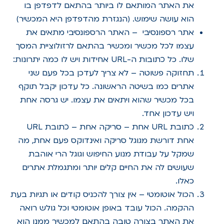
את האתר המותאם לו ביותר בהתאם לדפדפן בו
הוא עושה שימוש. (הנגזרת מהדפדפן היא המכשיר)
אתר רספונסיבי – האתר הרספונסיבי מתאים את
עצמו לכל מכשיר ומכשיר בהתאם לרזולוציית המסך
שלו. כל כתובות ה-URL אחידות ויש לו כמה יתרונות:
תחזוקה פשוטה – לא צריך לעדכן בכל פעם שני
אתרים כמו בשיטה הראשונה. כל עדכון יקבל תוקף
בכל מכשיר שהוא ויתאים את עצמו. יש גרסה אחת
ויש עדכון אחד.
כתובת URL אחת – סריקה אחת – כתובת URL
אחת דורשת מגוגל סריקה ואינדוקס פעם אחת, מה
שמקל על עבודת מנוע החיפוש וגוגל הרי אוהבת
שעושים לה את החיים קלים יותר ומתגמלת אתרים
כאלו.
הכול אוטומטי – אין צורך להכניס קודים או תגיות בעת
ההקמה. הכול עובד באופן אוטומטי וכל גולש רואה
את האתר בצורה טובה בהתאם למכשיר ממנו הוא