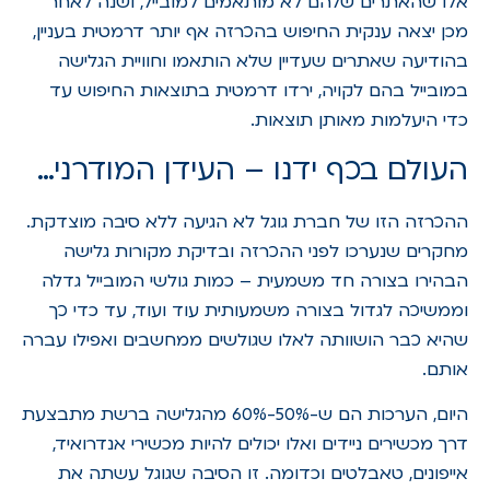
אלו שהאתרים שלהם לא מותאמים למובייל, ושנה לאחר
מכן יצאה ענקית החיפוש בהכרזה אף יותר דרמטית בעניין,
בהודיעה שאתרים שעדיין שלא הותאמו וחוויית הגלישה
במובייל בהם לקויה, ירדו דרמטית בתוצאות החיפוש עד
כדי היעלמות מאותן תוצאות.
העולם בכף ידנו – העידן המודרני…
ההכרזה הזו של חברת גוגל לא הגיעה ללא סיבה מוצדקת.
מחקרים שנערכו לפני ההכרזה ובדיקת מקורות גלישה
הבהירו בצורה חד משמעית – כמות גולשי המובייל גדלה
וממשיכה לגדול בצורה משמעותית עוד ועוד, עד כדי כך
שהיא כבר הושוותה לאלו שגולשים ממחשבים ואפילו עברה
אותם.
היום, הערכות הם ש-50%-60% מהגלישה ברשת מתבצעת
דרך מכשירים ניידים ואלו יכולים להיות מכשירי אנדרואיד,
אייפונים, טאבלטים וכדומה. זו הסיבה שגוגל עשתה את