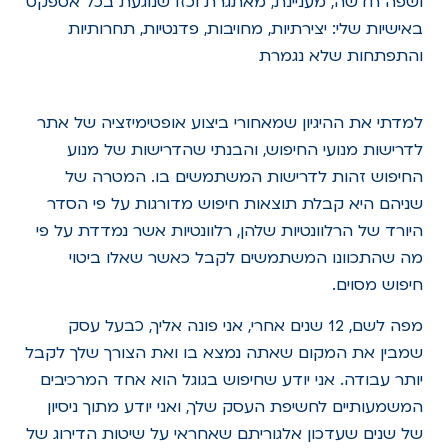
ושפה חדשה, מעניינת, מאתגרת וכזו שנוגעת בכל אספקט
באישיות שלי: יצירתיות, מחויבות, פדנטיות, תחרותיות
והתפתחות שלא נגמרת
למדתי את ההיגיון שמאחורי ביצוע אופטימיזציה של אתר
לדרישות מנועי החיפוש, והבנתי שהדרישות של מנוע
החיפוש זהות לדרישות המשתמשים בו. המטרה של
שניהם היא קבלת תוצאות חיפוש מדורגות על פי הסדר
היורד של הרלוונטיות שלהן, רלוונטיות אשר נמדדת על פי
מה שהתכוונו המשתמשים לקבל כאשר שאלו ביטוי
חיפוש מסוים.
מפה לשם, 12 שנים אחרי, אני פונה אליך, כבעל עסק
שמבין את המקום שאתה נמצא בו ואת הצורך שלך לקבל
יותר עבודה. אני יודע שחיפוש בגוגל הוא אחד המרכיבים
המשמעותיים לחשיפת העסק שלך, ואני יודע מתוך ניסיון
של שנים שעדכון אלגוריתם שאחראי על שיטות הדירוג של