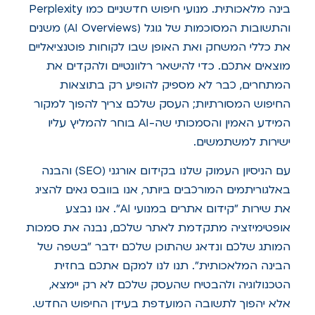
בינה מלאכותית. מנועי חיפוש חדשניים כמו Perplexity
והתשובות המסוכמות של גוגל (AI Overviews) משנים
את כללי המשחק ואת האופן שבו לקוחות פוטנציאליים
מוצאים אתכם. כדי להישאר רלוונטיים ולהקדים את
המתחרים, כבר לא מספיק להופיע רק בתוצאות
החיפוש המסורתיות; העסק שלכם צריך להפוך למקור
המידע האמין והסמכותי שה-AI בוחר להמליץ עליו
ישירות למשתמשים.
עם הניסיון העמוק שלנו בקידום אורגני (SEO) והבנה
באלגוריתמים המורכבים ביותר, אנו בוובס גאים להציג
את שירות "קידום אתרים במנועי AI". אנו נבצע
אופטימיזציה מתקדמת לאתר שלכם, נבנה את סמכות
המותג שלכם ונדאג שהתוכן שלכם ידבר "בשפה של
הבינה המלאכותית". תנו לנו למקם אתכם בחזית
הטכנולוגיה ולהבטיח שהעסק שלכם לא רק יימצא,
אלא יהפוך לתשובה המועדפת בעידן החיפוש החדש.