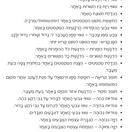
שִׁנּוּיֵי רֶוַח בֵּין הַשּׁוּרוֹת בָּאֲתָר.
הַגְדָּלַת תְּצוּגַת הָאֲתָר.
הַתְאָמַת מִקּוּם הַטֶּקְסְטִים בָּאֲתָר (ימִין/שְׂמֹאל/מֶרְכָּז).
שִׁנּוּי צִבְעֵי הַכּוֹתָרוֹת/ הָרְקָעִים/ הַטֶּקְסְטִים בָּאֲתָר.
צֶבַע סַמַּן עַכְבָּר – שִׁנּוּי סַמָּן הָעַכְבָּר ל: גָּדוֹל וְשָׁחֹר/ גָּדוֹל וְלָבָן.
גּוֹפָן קָרִיא- שִׁנּוּי הַפוֹנְט לְפוֹנְט קָרִיא יוֹתֵר.
הַדְגָּשַׁת כּוֹתָרוֹת – הַדְגָּשַׁת כֹּל הַכּוֹתָרוֹת בָּאֲתָר.
הַדְגָּשַׁת קִשּׁוּרִים – הַדְגָּשַׁת כָּל הַקִּשּׁוּרִים בָּאֲתָר.
הַגְדָּלַת טֶקְסְטִים – הַצָּגַת הַטֶּקְסְטִים בָּאֲתָר בְּחַלּוֹנִית צָפָה בְּעֵת
מַעֲבָר.
תּוֹמֵךְ קְרִיאָה – הוֹסָפַת סַמָּן וִירְטוּאָלִי עַל מְנַת לַעֲקֹב אַחֲרֵי מִקּוּם
הַמִּשְׁתַּמֵּשׁ בָּאֲתָר.
תּוֹמֵךְ מִקּוּד – הַדְגָּשַׁת אֵזוֹר מְסֻיָּם בָּאֲתָר בְּעֵת מַעֲבָר.
נִגּוּדִיּוּת כֵּהֶה – שִׁנּוּיֵי צִבְעֵי הָאֲתָר לַבָּהִיר עַל גַּבֵּי רֶקַע כֵּהֶה.
נִגּוּדִיּוּת בְּהִירָה – שִׁנּוּי צִבְעֵי הָאֲתָר לַכֵּהִים עַל גַּבֵּי רֶקַע בָּהִיר.
נִגּוּדִיּוּת גְּבוֹהָה – שִׁנּוּי צִבְעֵי הָאֲתָר לְצְבָעִים מְנֻגָּדִים.
רְוָיָה גְּבוֹהָה – הַגְבָּרַת עֹצְמַת הַצְּבָעִים בָּאֲתָר.
רְוָיָה נְמוּכָה – הַפְחָתַת עֹצְמַת הַצְּבָעִים בָּאֲתָר.