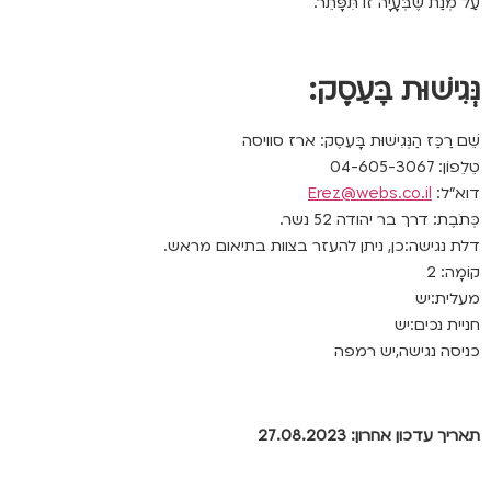
עַל מְנַת שֶׁבְּעָיָה זוֹ תִּפָּתֵר.
נְּגִישׁוּת בָּעֵסֶק:
שֵׁם רַכַּז הַנְּגִישׁוּת בָּעֵסֶק: ארז סוויסה
טֵלֵפוֹן: 04-605-3067
דוא”ל:
Erez@webs.co.il
כְּתֹבֶת: דרך בר יהודה 52 נשר.
דלת נגישה:כן, ניתן להעזר בצוות בתיאום מראש.
קוֹמָה: 2
מעלית:יש
חניית נכים:יש
כניסה נגישה,יש רמפה
תאריך עדכון אחרון: 27.08.2023