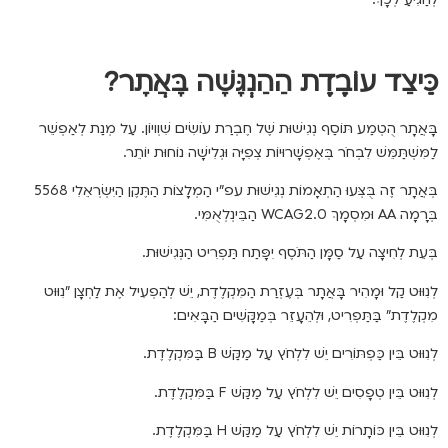
כֵּיצַד עוֹבֶדֶת הַהַנְגָּשָׁה בָּאֲתָר?
בָּאֲתָר הֻטְמַע תּוֹסַף נְגִישׁוּת שֶׁל חֶבְרַת עוֹשִׂים שִׁוְויוֹן. עַל מְנַת לְאַפְשֵׁר
לַמִּשְׁתַּמֵּשׁ לִבְחֹר בְּאֶפְשָׁרוּיוֹת צְפִיָּה וּגְלִישָׁה נוֹחוּת יוֹתֵר.
בְּאֲתָר זֶה בֻּצְּעוּ הַתְאָמוֹת נְגִישׁוּת עפ"י הַמְלָצוֹת הַתֶּקֶן הַיִּשְׂרְאֵלִי 5568
בְּרָמָה AA וּמִסְמָךְ WCAG2.0 הַבֵּינְלְאֻמִּי.
בְּעֵת לְחִיצָה עַל סַמָּן הַתֹּסֶף יִפָּתַח תַּפְרִיט הַנְּגִישׁוּת.
לְנִוּוּט קַל וּמָהִיר בָּאֲתָר בְּעֶזְרַת הַמִּקְלֶדֶת, יֵשׁ לְהַפְעִיל אֶת לַחְצָן "נִוּוּט
מִקְלֶדֶת" בַּתַּפְרִיט, וּלְהֵעָזֵר בְּמַקָּשִׁים הַבָּאִים:
לְנִוּוּט בֵּין כַּפְתּוֹרִים יֵשׁ לִלְחֹץ עַל מַקַּשׁ B בַּמִּקְלֶדֶת.
לְנִוּוּט בֵּין טְפָסִים יֵשׁ לִלְחֹץ עַל מַקַּשׁ F בַּמִּקְלֶדֶת.
לְנִוּוּט בֵּין כּוֹתָרוֹת יֵשׁ לִלְחֹץ עַל מַקַּשׁ H בַּמִּקְלֶדֶת.