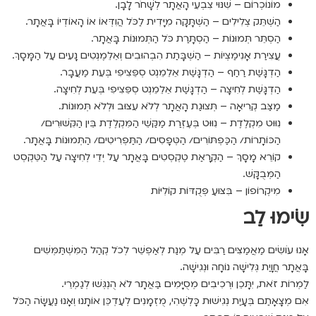
מוֹנוֹכְרוֹם – שִׁנּוּי צִבְעֵי הָאֲתָר לְשָׁחֹר לָבָן.
הַשְׁתֵּק צְלִילִים – הַשְׁתָּקָה מִיָּדִית לַכֹּל הֲוִדְּאוֹ אוֹ הָאוֹדְיוֹ בָּאֲתָר.
הַסְתֵּר תְּמוּנוֹת – הַסְתָּרַת כֹּל הַתְּמוּנוֹת בָּאֲתָר.
עֲצִירַת אָנִימַצְיוֹת – הַשְׁבָּתַת הִבְהוּבִים וְאֵלֵמֶנְטִים נָעִים עַל הַמָּסָךְ.
הַדְגָּשַׁת רַחַף – הַדְגָּשַׁת אֵלֵמֵנְט סְפֵּצִיפִי בְּעֵת מַעֲבָר.
הַדְגָּשַׁת לְחִיצָה – הַדְגָּשַׁת אֵלֵמֵנְט סְפֵּצִיפִי בְּעֵת לְחִיצָה.
מַצַּב קְרִיאָה – תְּצוּגַת הָאֲתָר לְלֹא עִצּוּב וּלְלֹא תְּמוּנוֹת.
נִוּוּט מִקְלֶדֶת – נִוּוּט בְּעֶזְרַת מַקַּשֵׁי הַמִּקְלֶדֶת בֵּין הַקִּשּׁוּרִים/
הַכּוֹתָרוֹת/ הַכַּפְתּוֹרִים/ הַטְּפָסִים/ הַתַּפְרִיטִים/ הַתְּמוּנוֹת בָּאֲתָר.
קוֹרֵא מָסָךְ – הַקְרָאַת טֶקְסְטִים בָּאֲתָר עַל יְדֵי לְחִיצָה עַל הַטֵּקְסְט
הַמְּבֻקָּשׁ.
מִיקְרוֹפוֹן – בִּצּוּעַ פְּקֻדּוֹת קוֹלִיּוֹת
שִׂימוּ לֵב
אָנוּ עוֹשִׂים מַאֲמַצִּים רַבִּים עַל מְנַת לְאַפְשֵׁר לְכֹל קְהַל הַמִּשְׁתַּמְּשִׁים
בָּאֲתָר חֲוָיַת גְּלִישָׁה נוֹחָה וּנְגִישָׁה.
לַמְרוֹת זֹאת, יִתָּכֵן וּרְכִיבִים מְסֻיָּמִים בַּאֲתָר לֹא הֻנְגְּשׁוּ לְגַמְרֵי.
אִם מְצָאָתַם בְּעָיַת נְגִישׁוּת כָּלְשֶׁהִי, מֻזְמָנִים לְעַדְכֵּן אוֹתָנוּ וְאָנוּ נַעֲשָׂה הַכֹּל