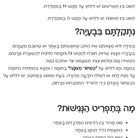
לְנִוּוּט בֵּין תַּפְרִיטִים יֵשׁ לִלְחֹץ עַל מַקַּשׁ M בַּמִּקְלֶדֶת.
לְנִוּוּט בֵּין תְּמוּנוֹת יֵשׁ לִלְחֹץ עַל מַקַּשׁ G בַּמִּקְלֶדֶת.
נִתְקַלְתֶּם בִּבְעָיָה?
בְּמִדָּה וְלֹא מַצָאתֶם אֶת הַתֹּכֶן שֶׁחִפַּשְׂתֶּם בָּאֲתָר אוֹ שֶׁהִנְּכֶם מְעֻנְיָנִים
בְּעֶזְרָה מִנָּצִיג שֵׁרוּת, תּוּכְלוּ לְהַקִּישׁ f4 וְתִפָּתַח חַלּוֹנִית לְהַשְׁאָרַת פְּרָטִים.
הַשְׁאִירוּ שָׁם וְטֵלֵפוֹן וּנְצִיג מִטַּעֲמֵנוּ יִצֹּר אִתְּכֶם קֶשֶׁר.
בְּנוֹסָף, נִתָּן לִלְחֹץ עַל
"כַּפְתּוֹר מְצוּקָה"
בַּתּוֹסָף ( נִמְצָא בְּתַחְתִּית הַתֹּסֶף)
עַל מְנַת לְחַיֵּג אוֹ לִשְׁלֹחַ הוֹדָעָה מְהִירָה. בְּעֵת שִׁמּוּשׁ בַּמַּחְשֵׁב יֵשׁ לִלְחֹץ עַל
הַכַּפְתּוֹר הָאָדֹם כְּדֵי לְהוֹרִיד הִתְחַבְּרוּת מֵרָחוֹק.
מָה בְּתַפְרִיט הַנְּגִישׁוּת?
נִוּוּט מָהִיר בֵּין הַדַּפִּים הַמֶּרְכָּזִים בָּאֲתָר.
הַתְאָמַת גֹּדֶל הַגּוֹפָן בָּאֲתָר.
שִׁנּוּיֵי רֶוַח הַתָּוִים בָּאֲתָר.