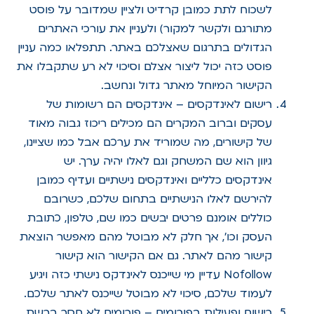
לשכוח לתת כמובן קרדיט ולציין שמדובר על פוסט
מתורגם ולקשר למקור) ולעניין את עורכי האתרים
הגדולים בתרגום שאצלכם באתר. תתפלאו כמה עניין
פוסט כזה יכול ליצור אצלם וסיכוי לא רע שתקבלו את
הקישור המיוחל מאתר גדול ונחשב.
רישום לאינדקסים – אינדקסים הם רשומות של
עסקים וברוב המקרים הם מכילים ריכוז גבוה מאוד
של קישורים, מה שמוריד את ערכם אבל כמו שציינו,
גיוון הוא שם המשחק וגם לאלו יהיה ערך. יש
אינדקסים כלליים ואינדקסים נישתיים ועדיף כמובן
להירשם לאלו הנישתיים בתחום שלכם, כשרובם
כוללים אומנם פרטים יבשים כמו שם, טלפון, כתובת
העסק וכו', אך חלק לא מבוטל מהם מאפשר הוצאת
קישור מהם לאתר. גם אם הקישור הוא קישור
Nofollow עדיין מי שייכנס לאינדקס נישתי כזה ויגיע
לעמוד שלכם, סיכוי לא מבוטל שייכנס לאתר שלכם.
רישום ופעילות בפורומים – פורומים לא חסר ברשת