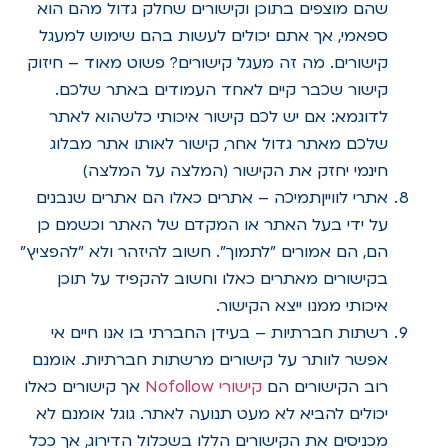
שהם מוצפים בתוכן וקישורים שחלק גדול מהם הוא
ספאמי, אך אתם יכולים לעשות בהם שימוש למעגל
קישורים. מה זה מעגל קישורים? פשוט מאוד – חיזוק
קישור שכבר קיים לאחד העמודים באתר שלכם.
לדוגמא: אם יש לכם קישור איכותי כלשהוא לאתר
שלכם מאתר גדול אחר, קישור לאותו אתר מבלוג
חינמי יחזק את הקישור (המלצה על המלצה)
אתרי לווייןתמיכה – אתרים כאלו הם אתרים שנבנים
על ידי בעל האתר או המקדם של האתר וכשמם כן
הם, הם אמורים "לתמוך". חשוב להיזהר ולא "להפציץ"
בקישורים מאתרים כאלו וחשוב להקפיד על תוכן
איכותי ממנו ייצא הקישור.
רשתות חברתיות – בעידן החברתי בו אנו חיים אי
אפשר לוותר על קישורים מרשתות חברתיות. אומנם
רוב הקישורים הם
קישורי Nofollow
אך קישורים כאלו
יכולים להביא לא מעט תנועה לאתר. גוגל אומנם לא
מכניסים את הקישורים הללו בשכלול הדירוג, אך ככל