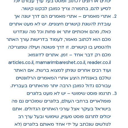
יכולים או רוצים לכתוב ופוסט בעל ערך עבורם יוכל
לסייע להם, בתמורה צריך כמובן לבקש קישור.
אתרי מאמרים – אתרי מאמרים הם דרך ישנה אך
עובדת להשגת קישורים חיצוניים. יש לא מעט אתרים
כאלו, מהם איכותיים יותר או פחות וכל מה שנדרש
מכם הוא לכתוב מאמר, לעמוד בדרישות עורך האתר
ולהטמיע בו קישורים. זו דרך פשוטה ויעילה שמצריכה
מכם רק דבר אחד – זמן. אתרים לדוגמא:
articles.co.il, mamarimbareshet.co.il, reader.co.il
ועוד רבים אחרים שניתן למצוא ברשת. אם האתר
שלכם באנגלית היצע אתרי המאמרים הרלוונטיים
עבורכם גדול כמובן הרבה יותר מהאתרים בעברית.
תרגמו פוסט שימושי – יש לא מעט בלוגרים
פופולאריים ברחבי העולם, בלוגרים שמוכרים גם פה
בישראל בעיקר אצל עורכי האתרים הגדולים. אתם
יכולים לתרגם פוסט מעניין, שימושי ובעל ערך רב
לגולשים שנכתב על ידי אחד מאותם בלוגרים (לא