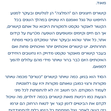
מאוד.
קישורים חיצוניים הם "המלצה" הן לגולשים ובעיקר למנוע
החיפוש של גוגל ואומנם היו שינויים במהלך השנים בכל
הקשור לאנקור טקסט ולמקורות הייבוא של אותם קישורים,
אך הם חיים וקיימים ומשפיעים השפעה מכרעת על קידום
אתר, כל אתר שהוא ובעיקר אתר שמקדם ביטויי מפתח
תחרותיים. יש קישורים איכותיים יותר ואיכותיים פחות ואם
בעבר קישורים מאנקור טקסט מדוייק היו נחשבים היחידים
האיכותיים היום כבר ברור שיותר מידי מהם עלולים להפוך
לספאם.
הסוד הוא בגיוון. כמה שיותר קישורים "כשרים" מכמה שיותר
מקורות ורצוי כמובן שאותם מקורות יהיו עם רלוונטיות
לעמוד המקודם. הכי חשוב זה לא להתפתות לכל מיני
הצעות כמו רכישת מאות קישורים בכמה דולרים, מה שיכול
לקדם את הביטויים לזמן קצר אך לטווח הרחוק הם יגרמו
נזק קשה לאתר. גוגל מפתחת כל הזמן כלים להתמודדות