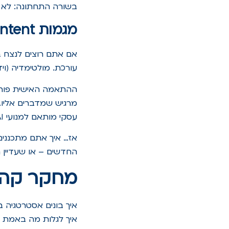
בשורה התחתונה: לא 
מגמות AI Content לשנת 2026
עורכת. מולטימדיה (וי
ההתאמה האישית פורצת
עסקי מותאם למנועי AI (
אז… איך אתם מתכננים
החדשים – או שעדיין ח
מחקר קהל ומ
איך בונים אסטרטגיה ב
איך לגלות מה באמת מע