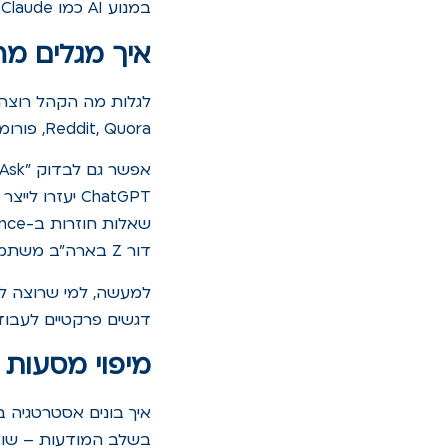
במנוע AI כמו Claude.
איך מגלים מ
לגלות מה הקהל רוצה 
Reddit, Quora, פורומים, אפילו קבוצות פייסבוק. מחפשים אילו שאלות חוזרות, מה מטריד, על מה מתווכחים.
שאלות חוזרות ב-Reddit Finance על הלוואות, ביטוחים והשקעות. לפי
דור Z בארה"ב משתמשים בצ'אטבוטים של AI לחיפוש מידע – סימן שצריך לחשוב דיאלוגי.
למעשה, למי שרוצה ל
דגשים פרקטיים לעבודה
מיפוי מסעות משתמש 
איך בונים אסטרטגיה 
בשלב המודעות – שואל