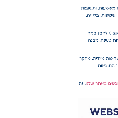
וח משמעות, ותשובות
מומחיות, ניסיון, אמינות ושקיפות. בלי זה,
מה עוד? שימוש ב-Schema (נתונים מובנים) הוא לא המלצה אלא חובה. זה עוזר ל-Claude להבין במה
וית משתמש (UX) גם קריטית: מהירות טעינה, מבנה
יפות מיידית. מחקר
של Ahrefs מצא ש-76% מהציטוטים ב-AI Overviews מגיעים מעמודים שמדורגים ב-10 התוצאות
וספים באתר שלנו
, זה