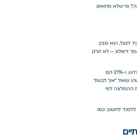
נה? מי שלא מתאים
 המשחק. בניגוד לגוגל, הוא מבין
ך דיאלוג – לא זורק
המספרים לא משקרים: כיום כ-40% מהאמריקאים משתמשים בכלי AI לפחות פעם בחודש, ו-21% הם
שהו שואל "איך לבשל
נה את ההמלצה לפי
לאסי זה לא מספיק. מי שרוצה להצליח בקידום Claude, חייב ללמוד לחשוב כמו