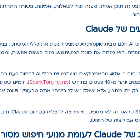
ע זה תוכן אמיתי, מענה ישיר לשאלות, ואמינות. בשורה התחתו
ור.
ל Claude
Claude הוא מנוע חיפוש AI חכם מבית Anthropic שמגיע לשנות את כללי
פתח. הוא מנתח את כוונת המשתמש, מגיב בשפה אנושית, וממשי
-10 פעמים בחודש (
מחקר SparkToro
). דמיינו שמי
ה" – Claude לא רק ייתן מתכון, אלא ישאל: "יש לך ביצים? אתה טבעוני?" ויש
בשורה התחתונה? SEO ק
חיפוש מסורתיים