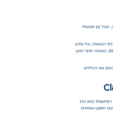
202, תצטרכו לחשוב רחב. התוכן הופך להיות היברידי: AI כותב, אבל עין אנושית
פי השאלה, וכל גולש
מרגיש שמדברים אליו. התחזית? שוק ה-AI צפוי לצמוח בקצב שנתי של 27.67% עד 2030, כשיותר ויותר תוכן
ינים את הכללים
הפתעות! בואו נבין
ונת חיפוש אמיתית