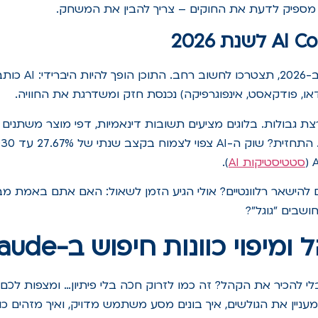
מספיק לדעת את החוקים – צריך להבין את המשחק.
אם אתם רוצים לנצח ב-6
דאו, פודקאסט, אינפוגרפיקה) נכנסת חזק ומשדרגת את החוויה.
 גבולות. בלוגים מציעים תשובות דינאמיות, דפי מוצר משתנים ל
סטטיסטיקות AI
).
 להישאר רלוונטיים? אולי הגיע הזמן לשאול: האם אתם באמת מב
ושבים "גוגל"?
יפוי כוונות חיפוש ב-Claude
לי להכיר את הקהל? זה כמו לזרוק חכה בלי פיתיון… ומצפות לכם 
ניין את הגולשים, איך בונים מסע משתמש מדויק, ואיך מזהים כו