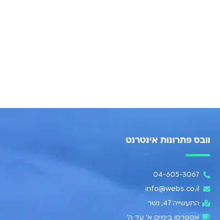
וובס פתרונות אינטרנט
04-605-3067
info@webs.co.il
התעשייה 47, נשר​
אספרסו בימים א’ עד ה׳