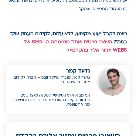
ישתמש במילת מפתח בטקסט, זה לא יעזור לו לקדם את הנושא
בו העמוד הספציפי עוסק."
רוצה לקבל ייעוץ מקצועי, ללא עלות, לקידום העסק שלך
בגוגל?
השאר פרטים ואחד ממומחה ה- SEO של
WEBS יחזור אליך בהקדם>>
גלעד קמר
גלעד קמר, מנכ”ל ומייסד וובס – חברה לקידום
אתרים באינטרנט.
אני מביא איתי ניסיון של למעלה מ-12 שנים
בתחום הקידום האורגני והמון יצירתיות וחשיבה
מחוץ לקופסה.
השאירו פרטים ונחזור אליכם בהקדם