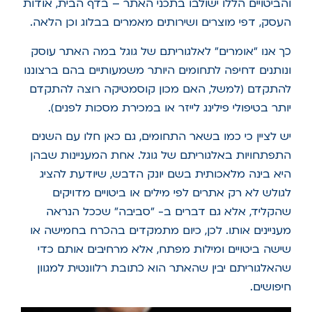
והביטויים הללו ישולבו בתכני האתר – בדף הבית, אודות
העסק, דפי מוצרים ושירותים מאמרים בבלוג וכן הלאה.
כך אנו "אומרים" לאלגוריתם של גוגל במה האתר עוסק
ונותנים דחיפה לתחומים היותר משמעותיים בהם ברצוננו
להתקדם (למשל, האם מכון קוסמטיקה רוצה להתקדם
יותר בטיפולי פילינג לייזר או במכירת מסכות לפנים).
יש לציין כי כמו בשאר התחומים, גם כאן חלו עם השנים
התפתחויות באלגוריתם של גוגל. אחת המעניינות שבהן
היא בינה מלאכותית בשם יונק הדבש, שיודעת להציג
לגולש לא רק אתרים לפי מילים או ביטויים מדויקים
שהקליד, אלא גם דברים ב- "סביבה" שככל הנראה
מעניינים אותו. לכן, כיום מתמקדים בהכרח בחמישה או
שישה ביטויים ומילות מפתח, אלא מרחיבים אותם כדי
שהאלגוריתם יבין שהאתר הוא כתובת רלוונטית למגוון
חיפושים.