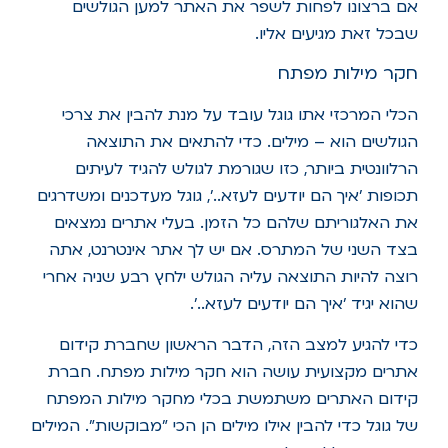
אם ברצונו לפחות לשפר את האתר למען הגולשים
שבכל זאת מגיעים אליו.
חקר מילות מפתח
הכלי המרכזי אתו גוגל עובד על מנת להבין את צרכי
הגולשים הוא – מילים. כדי להתאים את התוצאה
הרלוונטית ביותר, כזו שגורמת לגולש להגיד לעיתים
תכופות 'איך הם יודעים לעזא..', גוגל מעדכנים ומשדרגים
את האלגוריתם שלהם כל הזמן. בעלי אתרים נמצאים
בצד השני של המתרס. אם יש לך אתר אינטרנט, אתה
רוצה להיות התוצאה עליה הגולש ילחץ רבע שניה אחרי
שהוא יגיד 'איך הם יודעים לעזא..'.
כדי להגיע למצב הזה, הדבר הראשון שחברת קידום
אתרים מקצועית עושה הוא חקר מילות מפתח. חברת
קידום האתרים משתמשת בכלי מחקר מילות המפתח
של גוגל כדי להבין אילו מילים הן הכי "מבוקשות". המילים