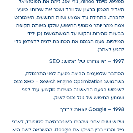
ספציפי. מייסד Yahoo, ג'רי יאנג, זיהה את הפוטנציאל
האדיר הטמון ברעיון של וורד ושכר את שירותיו כיועץ
לחברה. בתחילת עד אמצע שנות התשעים, האינטרנט
צמח מהר יותר ממנועי החיפוש, שלקו באותה תקופה
בבעיות מהירות והקשו על המשתמשים (כן ילידי
המילניום, פעם הכנסנו את הכתובת ידנית לדפדפן כדי
להגיע לאתר).
1997 – היווצרותו של המושג SEO
הסתבר שלפעמים הביצה מגיעה לפני התרנגולת,
כשהמושג SEO – Search Engine Optimization נכנס
לשימוש בפעם הראשונה כשירות מקצועי עוד לפני
שמנוע החיפוש של גוגל נכנס לשוק.
1998 – Google יוצאת לדרך
שלוש שנים אחרי שהכירו באוניברסיטת סטנפורד, לארגי
פייג' וסרגיי ברין השיקו את Google. ההשראה לשם היא