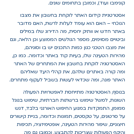
קונימבו ועוד), וכמובן בתחומים שונים.
אסטרטגיית קידום האתר לוקחת בחשבון את מצבו
הנוכחי – האם הוא עומד לעלות לרשת, האם מדובר
באתר חדש או וותיק יחסית, מה הדירוג שלו במילים
וביטויים מסוימים, מספר הגולשים הממוצע וכן הלאה, וגם
את מצבו הטכני כגון כמות התכנים יש בו וסוגיהם,
מהירות הטעינה שלו, בעיות קוד באתר וכדומה. כמו כן,
האסטרטגיה לוקחת בחשבון את המתחרים של האתר
ומה קורה באתרים שלהם, את קהלי היעד שאליהם
האתר פונה, ומה שכדאי לעשות בשביל לעקוף מתחרים.
בנוסף, האסטרטגיה מתייחסת לאפשרויות הפעולה
השונות, למשל שימוש ברשתות חברתיות, שימוש בגוגל
ממומן, התמקדות במנוע החיפוש האורגני בלבד, דגש
על סרטונים, על טקסטים, תמונות וכדומה, בניית קישורים
חיצוניים, שיפור מהירות הטעינה, אופטימיזציה, תכיפות
והיקף הפעולות שצריכות להתבצע, וכמובן גם מה