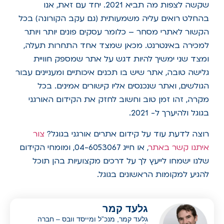
שקשה לצפות מה תביא 2021. יחד עם זאת, אנו
בהחלט רואים עליה משמעותית (גם עקב הקורונה) בכל
הקשור לאתרי מסחר – כלומר עסקים פונים יותר ויותר
למכירה באינטרנט. מכאן שמצד אחד התחרות תעלה,
ומצד שני ימשיך להיות דגש על אתר שמספק חוויית
גלישה טובה, אתר שיש בו תכנים איכותיים ומעניינים עבור
הגולשים, ואתר שנכנסים אליו קישורים אמינים. בכל
מקרה, זהו זמן טוב וחשוב לחזק את הקידום האורגני
בגוגל ולהיערך ל- 2021.
רוצה לדעת עוד על קידום אתרים אורגני בגוגל?
צור
איתנו קשר באתר
, או חייג 04-6053067, ומומחי הקידום
שלנו ישמחו לייעץ לך על דרכים מקצועיות בהן תוכל
להגיע למקומות הראשונים בגוגל.
גלעד קמר
גלעד קמר, מנכ”ל ומייסד וובס – חברה