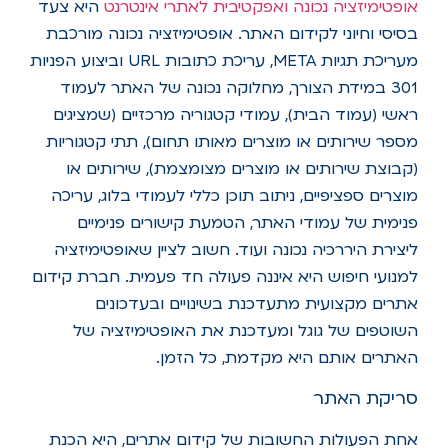
אופטימיזציה נכונה ואפקטיבית לאתרי אינטרנט
היא צעד
בסיסי וחיוני לקידום האתר. אופטימיזציה נכונה מורכבת
מעריכת תגיות META, עריכת כתובות URL וביצוע הפניות
301 במידת הצורך, מחלוקה נכונה של האתר לעמוד
ראשי (עמוד הבית), עמודי קטגוריה מרכזיים (שמציגים
מספר שירותים או מוצרים מאותו תחום), תתי קטגוריות
(קבוצת שירותים או מוצרים מצומצמת), שירותים או
מוצרים ספציפיים, ניתוב תוכן כללי לעמודי בלוג, עריכה
פנימית של עמודי האתר, הטמעת קישורים פנימיים
ליצירת היררכיה נכונה ועוד. חשוב לציין שאופטימיזציה
למנועי חיפוש היא איננה פעולה חד פעמית. חברת קידום
אתרים מקצועית מתעדכנת בשינויים ובעדכונים
השוטפים של גוגל ומעדכנת את האופטימיזציה של
האתרים אותם היא מקדמת, כל הזמן.
סריקת האתר
אחת הפעולות החשובות של קידום אתרים, היא הכנת