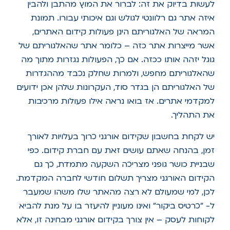
לעשות בדיוק את זה: לברור את המוץ מהתבן ולהבין
איזה אתר גם רלוונטי לגולש וגם איכותי עבורו. תמונת
המראה של האלגוריתם הינן פעולות קידום האתרים,
אשר מייצרות אתר כזה – כלומר אתר שהאלגוריתם של
גוגל יזהה אותו ככזה. אם כך, הפעולות נגזרות מתוך מה
שהאלגוריתם מחפש, ולמרות שחלק נכבד מההגדרות
של האלגוריתם הן בגדר סוד, העקרונות שלהן אכן ידועים
למקדמי אתרים. אז בואו נראה אילו פעולות מרכיבות
את התהליך.
יש לקחת בחשבון שקידום אורגני כרוך בעלויות לאורך
זמן, בהנחה שאתם עושים זאת עם חברת קידום. כפי
שבניית כושר גופני מצריכה השקעה מתמדת, כך גם
הקידום האורגני מצריך תשלום חודשי לחברה המקדמת.
לכן, למי שמעולם לא רצה מהאתר שלו משהו שמעבר
ל- "כרטיס ביקור" ואינו מעוניין להיעזר בו על מנת להביא
לקוחות לעסק – אין צורך בקידום אורגני מבחינה זו, אלא