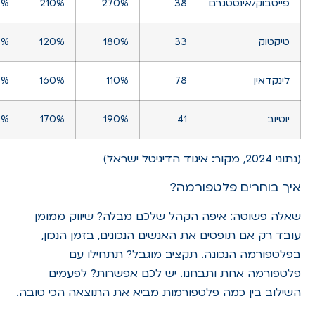
פייסבוק/אינסטגרם
38
270%
210%
0%
טיקטוק
33
180%
120%
0%
לינקדאין
78
110%
160%
0%
יוטיוב
41
190%
170%
0%
(נתוני 2024, מקור: איגוד הדיגיטל ישראל)
איך בוחרים פלטפורמה?
שאלה פשוטה: איפה הקהל שלכם מבלה? שיווק ממומן
עובד רק אם תופסים את האנשים הנכונים, בזמן הנכון,
בפלטפורמה הנכונה. תקציב מוגבל? תתחילו עם
פלטפורמה אחת ותבחנו. יש לכם אפשרות? לפעמים
השילוב בין כמה פלטפורמות מביא את התוצאה הכי טובה.