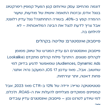
דוגמה מהחיים: עסק שירותים קטן הפעיל קמפיין רימרקטינג
בגוגל אדס, ובזכות התאמה אישית של מודעות, שיעור
ההמרה קפץ ב-40%. בשורה התחתונה? גוגל עדיין רלוונטי,
אבל צריך לדעת לנצל את הבינה המלאכותית – לא
להילחם בה.
פייסבוק ואינסטגרם: שליטה בקהלים
פייסבוק ואינסטגרם הם עדיין המגרש של שיווק ממומן
לקהלים מגוונים. היתרון? פילוח קהלים מתקדם (Lookalike
Audiences, Dynamic Ads) שמאפשר להגיע בדיוק למי
שחשוב. אבל… מאז עדכון iOS 17, המעקב נהיה אתגר.
פחות דאטה, יותר יצירתיות.
סטטיסטיקה טרייה: ירידה של 12% ב-CTR מאז 2023, אבל
קמפיינים ממוקדים מצליחים להעלות את ה-ROAS. ת'כלס,
למי שיודע לטרגט נכון – פייסבוק ואינסטגרם עדיין עובדים
יפה.