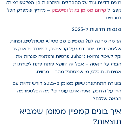
רוצים לדעת עוד על ההבדלים והיתרונות בין הפלטפורמות?
קפצו ל
קידום ממומן בגוגל ופייסבוק
– מדריך שמפרק הכל
לגורמים.
מגמות חדשות ל-2025
אז מה מחכה לנו? קמפיינים מבוססי AI משתלטים, ופחות
שליטה ידנית. יותר דגש על קריאייטיב, במיוחד וידאו קצר
וקל לעיכול (Short Form). פרטיות ורגולציה סוגרות את
הברז על דאטה – אבל זה דווקא פותח פתח ליצירתיות
אמיתית. ת'כלס, מי שמסתגל מהר – מרוויח.
בשורה התחתונה: שיווק ממומן ב-2025 דורש להיות עם
היד על הדופק. איפה אתם עומדים? מה הפלטפורמה
הבאה שלכם?
איך בונים קמפיין ממומן שמביא
תוצאות?