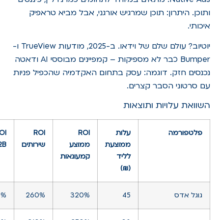
ותוכן. היתרון: תוכן שמרגיש אורגני, אבל מביא טראפיק
איכותי.
יוטיוב? עולם שלם של וידאו. ב-2025, מודעות TrueView ו-
Bumper כבר לא מספיקות – קמפיינים מבוססי AI ודאטה
נכנסים חזק. דוגמה: עסק בתחום האקדמיה שהכפיל פניות
עם סרטוני הסבר קצרים.
השוואת עלויות ותוצאות
פלטפורמה
עלות
ROI
ROI
OI
ממוצעת
ממוצע
שירותים
2B
לליד
קמעונאות
(₪)
גוגל אדס
45
320%
260%
0%