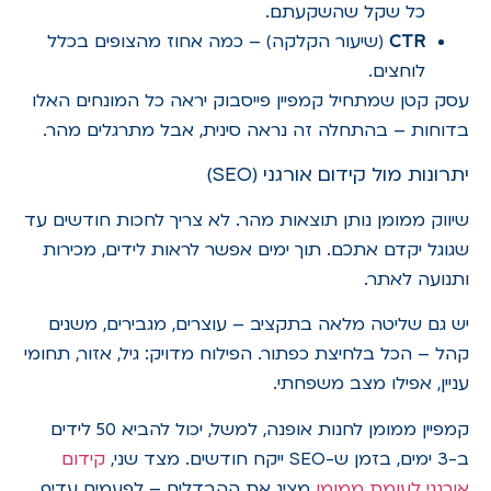
כל שקל שהשקעתם.
CTR
(שיעור הקלקה) – כמה אחוז מהצופים בכלל
לוחצים.
עסק קטן שמתחיל קמפיין פייסבוק יראה כל המונחים האלו
בדוחות – בהתחלה זה נראה סינית, אבל מתרגלים מהר.
יתרונות מול קידום אורגני (SEO)
שיווק ממומן נותן תוצאות מהר. לא צריך לחכות חודשים עד
שגוגל יקדם אתכם. תוך ימים אפשר לראות לידים, מכירות
ותנועה לאתר.
יש גם שליטה מלאה בתקציב – עוצרים, מגבירים, משנים
קהל – הכל בלחיצת כפתור. הפילוח מדויק: גיל, אזור, תחומי
עניין, אפילו מצב משפחתי.
קמפיין ממומן לחנות אופנה, למשל, יכול להביא 50 לידים
ב-3 ימים, בזמן ש-SEO ייקח חודשים. מצד שני,
קידום
אורגני לעומת ממומן
מציג את ההבדלים – לפעמים עדיף