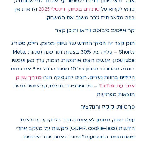
אבל דרש כיוונון ידני כדי לשמור על איכות. למי שמתחיל,
כדאי לקרוא על
טרנדים בשיווק דיגיטלי 2025
ולראות איך
בינה מלאכותית כבר משנה את המשחק.
קריאייטיב מבוסס וידאו ותוכן קצר
תוכן קצר זה המלך החדש של שיווק ממומן. רילס, סטוריז,
Shorts – עלייה של 30% בצפיות תוך שנה (מקור: Meta,
YouTube). אנשים רוצים אותנטיות, הומור, ערך כאן ועכשיו.
דוגמה מהשטח: סרטון של 10 שניות הגדיל פי 3 את כמות
הלידים בחנות נעליים. רוצים להעמיק? הנה
מדריך שיווק
אתר עם TikTok
– פלטפורמות חדשות, קריאייטיב מהיר,
תוצאות מפתיעות.
פרטיות, קוקיז ורגולציה
עולם שיווק ממומן לא אותו הדבר בלי קוקיז. רגולציות
חדשות (GDPR, cookie-less) מקשות על מעקב אחרי
משתמשים. המשמעות? פחות דאטה, יותר יצירתיות.