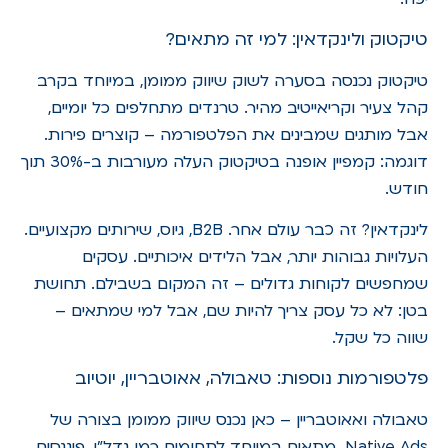
טיקטוק ולינקדאין: למי זה מתאים?
טיקטוק נכנסה בסערה לשוק שיווק ממומן, במיוחד בקרב
קהל צעיר וקריאייטיב מהיר. טרנדים מתחלפים כל יומיים,
אבל מותגים שמבינים את הפלטפורמה – קוצרים פירות.
דוגמה: קמפיין אופנה בטיקטוק העלה מעורבות ב-30% תוך
חודש.
לינקדאין? זה כבר עולם אחר. B2B, גיוס, שירותים מקצועיים.
העלויות גבוהות יותר, אבל הלידים איכותיים. עסקים
שמחפשים לקוחות גדולים – זה המקום בשבילם. תחושת
בטן: לא כל עסק צריך להיות שם, אבל למי שמתאים –
שווה כל שקל.
פלטפורמות נוספות: טאבולה, אאוטבריין, יוטיוב
טאבולה ואאוטבריין – כאן נכנס שיווק ממומן בצורה של
Native Ads. מתאים במיוחד לתחומים כמו נדל"ן, פיננסים