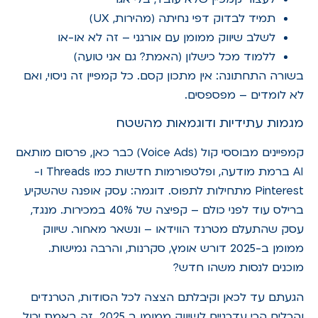
תמיד לבדוק דפי נחיתה (מהירות, UX)
לשלב שיווק ממומן עם אורגני – זה לא או-או
ללמוד מכל כישלון (האמת? גם אני טועה)
בשורה התחתונה: אין מתכון קסם. כל קמפיין זה ניסוי, ואם
לא לומדים – מפספסים.
מגמות עתידיות ודוגמאות מהשטח
קמפיינים מבוססי קול (Voice Ads) כבר כאן, פרסום מותאם
AI ברמת מודעה, ופלטפורמות חדשות כמו Threads ו-
Pinterest מתחילות לתפוס. דוגמה: עסק אופנה שהשקיע
ברילס עוד לפני כולם – קפיצה של 40% במכירות. מנגד,
עסק שהתעלם מטרנד הווידאו – ונשאר מאחור. שיווק
ממומן ב-2025 דורש אומץ, סקרנות, והרבה גמישות.
מוכנים לנסות משהו חדש?
הגעתם עד לכאן וקיבלתם הצצה לכל הסודות, הטרנדים
והכלים הכי עדכניים לשיווק ממומן ב 2025. זה באמת יכול