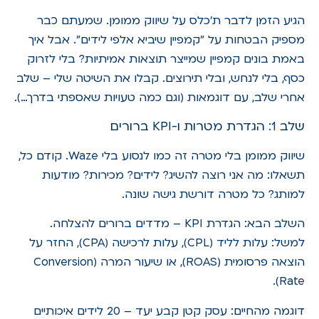
הגיע הזמן לדבר ת'כלס על שיווק ממומן. שמעתם כבר
מספיק הבטחות על "קמפיין שיביא אלפי לידים". אבל איך
באמת בונים קמפיין שמייצר תוצאות אמיתיות? בלי לזרוק
כסף, בלי לנחש, ובלי תירוצים. קבלו את השיטה שלי – שלב
אחרי שלב, עם דוגמאות (וגם כמה טעויות שאספתי בדרך…).
שלב 1: הגדרת מטרות ו-KPI ברורים
שיווק ממומן בלי מטרה זה כמו לנסוע בלי Waze. קודם כל,
תשאלו: מה אני רוצה להשיג? לידים? מכירות? מודעות
למותג? כל מטרה דורשת גישה שונה.
השלב הבא: הגדרת KPI – מדדים ברורים להצלחה.
למשל: עלות לליד (CPL), עלות לרכישה (CPA), החזר על
הוצאה פרסומית (ROAS), או שיעור המרה (Conversion
Rate).
דוגמה מהחיים: עסק קטן קבע יעד – 20 לידים איכותיים