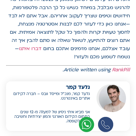
להרגיש מבלבל, במיוחד כשיש כל כך הרבה פלטפורמות,
חידושים וטיפים שצריך לעקוב אחריהם. אבל אתם לא לבד
—אנחנו כאן כדי לעזור לכם לבנות אסטרטגיה מנצחת,
לחסוך טעויות יקרות ולהפוך כל שקל לתוצאה אמיתית. אם
אתם רוצים להתייעץ, לשאול שאלה או סתם להבין איך זה
עובד אצלכם, אנחנו מזמינים אתכם בחום
דברו איתנו
—
נשמח לשמוע מכם ולעזור!
.
Article written using
RankPill
גלעד קמר
גלעד קמר, מנכ”ל ומייסד וובס – חברה לקידום
אתרים באינטרנט.
אני מביא איתי ניסיון של למעלה מ-12 שנים
בתחום הקידום האורגני והמון יצירתיות וחשיבה
מחוץ לקופסה.