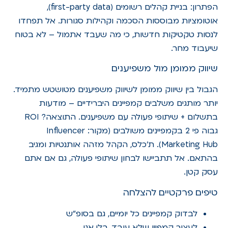
הפתרון: בניית קהלים רשומים (first-party data),
אוטומציות מבוססות הסכמה וקהילות סגורות. אל תפחדו
לנסות טקטיקות חדשות, כי מה שעבד אתמול – לא בטוח
שיעבוד מחר.
שיווק ממומן מול משפיענים
הגבול בין שיווק ממומן לשיווק משפיענים מטושטש מתמיד.
יותר מותגים משלבים קמפיינים היברידיים – מודעות
בתשלום + שיתופי פעולה עם משפיענים. התוצאה? ROI
גבוה פי 2 בקמפיינים משולבים (מקור: Influencer
Marketing Hub). ת'כלס, הקהל מזהה אותנטיות ומגיב
בהתאם. אל תתביישו לבחון שיתופי פעולה, גם אם אתם
עסק קטן.
טיפים פרקטיים להצלחה
לבדוק קמפיינים כל יומיים, גם בסופ"ש
לעצור קמפיין שלא עובד, בלי אגו