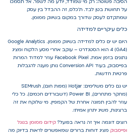
הסיבה פשוטה: רק מי שמודד, יודע מה לשפר. אל תסמכו
על תחושת בטן לבד. ת'כלס, זה ההבדל בין עסק
שמתקדם לעסק שדורך במקום בשיווק ממומן.
כלים עיקריים למדידה
היום יש ים כלים למדידה בשיווק ממומן. Google Analytics
4 (GA4) הוא הסטנדרט – עוקב אחרי מסע הלקוח ומציג
נתונים בזמן אמת. Facebook Pixel עוזר למדוד המרות
בפייסבוק, בעוד Conversion API נותן מענה להגבלות
פרטיות חדשות.
יש גם כלים משלימים: Hotjar (מפות חום), SEMrush
(מחקר מתחרים), Power BI (דשבורדים חכמים). כל כלי
עוזר להבין תמונה אחרת של הקמפיין. מי שלוקח את זה
ברצינות, משיג יתרון אמיתי.
רוצים דוגמה איך זה נראה בפועל?
קידום ממומן בגוגל
ופייסבוק
מציג דוחות ברורים שמאפשרים לראות בדיוק מה