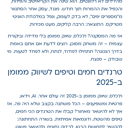
מהלידים לא רלוונטיים. הוא שינה את הקריאייטיב והפילוח,
והכפיל את ההמרות תוך חודש. מנגד, עסק אחר הסתנוור
מ"מספרים יפים", לא בדק לעומק, ונפל במלכודת הווניטי
מטריקס. התוצאה: הרבה קליקים, מעט מכירות.
אז מה המסקנה? ת'כלס, שיווק ממומן בלי מדידה וביקורת
עצמית – זה משחק מסוכן. רוצים לדעת אם אתם באמת
בדרך הנכונה? תתחילו למדוד, לנתח, ולא לפחד לטעות. מי
שבודק – מנצח.
טרנדים חמים וטיפים לשיווק ממומן
ב-2025
ת'כלס, שיווק ממומן ב-2025 זה עולם אחר. AI, וידאו,
פרטיות ומשפיענים – הכל משתנה בקצב שלא היה פה. אז
איך לא להישאר מאחור? קבלו את הטרנדים הכי חמים,
טיפים מהשטח, ודוגמאות אמיתיות. בשורה התחתונה:
להקשיב לתחושת הבטן, לבדוק נתונים, ולהישאר פשוט.