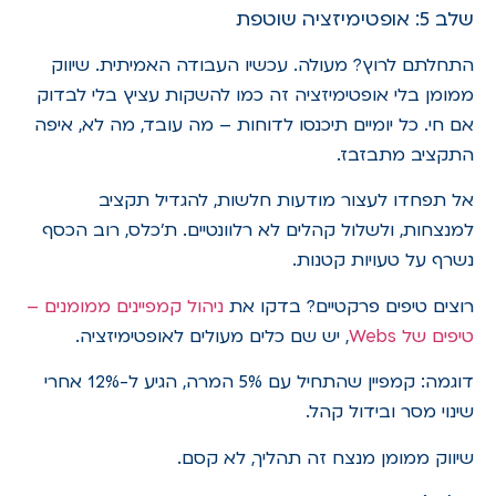
שלב 5: אופטימיזציה שוטפת
התחלתם לרוץ? מעולה. עכשיו העבודה האמיתית. שיווק
ממומן בלי אופטימיזציה זה כמו להשקות עציץ בלי לבדוק
אם חי. כל יומיים תיכנסו לדוחות – מה עובד, מה לא, איפה
התקציב מתבזבז.
אל תפחדו לעצור מודעות חלשות, להגדיל תקציב
למנצחות, ולשלול קהלים לא רלוונטיים. ת'כלס, רוב הכסף
נשרף על טעויות קטנות.
רוצים טיפים פרקטיים? בדקו את
ניהול קמפיינים ממומנים –
טיפים של Webs
, יש שם כלים מעולים לאופטימיזציה.
דוגמה: קמפיין שהתחיל עם 5% המרה, הגיע ל-12% אחרי
שינוי מסר ובידול קהל.
שיווק ממומן מנצח זה תהליך, לא קסם.