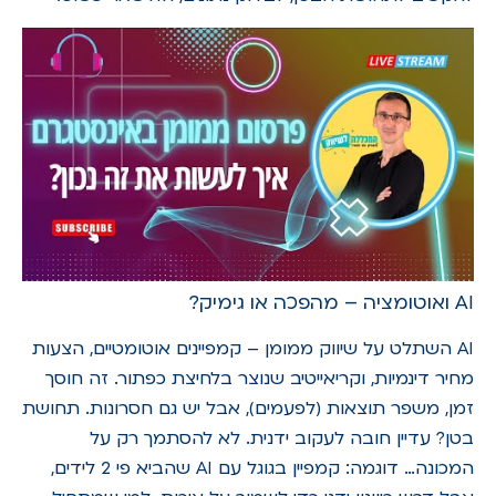
AI ואוטומציה – מהפכה או גימיק?
AI השתלט על שיווק ממומן – קמפיינים אוטומטיים, הצעות
מחיר דינמיות, וקריאייטיב שנוצר בלחיצת כפתור. זה חוסך
זמן, משפר תוצאות (לפעמים), אבל יש גם חסרונות. תחושת
בטן? עדיין חובה לעקוב ידנית. לא להסתמך רק על
המכונה… דוגמה: קמפיין בגוגל עם AI שהביא פי 2 לידים,