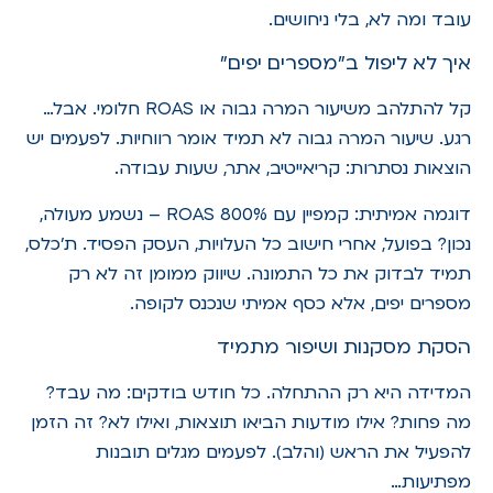
עובד ומה לא, בלי ניחושים.
איך לא ליפול ב"מספרים יפים"
קל להתלהב משיעור המרה גבוה או ROAS חלומי. אבל…
רגע. שיעור המרה גבוה לא תמיד אומר רווחיות. לפעמים יש
הוצאות נסתרות: קריאייטיב, אתר, שעות עבודה.
דוגמה אמיתית: קמפיין עם ROAS 800% – נשמע מעולה,
נכון? בפועל, אחרי חישוב כל העלויות, העסק הפסיד. ת'כלס,
תמיד לבדוק את כל התמונה. שיווק ממומן זה לא רק
מספרים יפים, אלא כסף אמיתי שנכנס לקופה.
הסקת מסקנות ושיפור מתמיד
המדידה היא רק ההתחלה. כל חודש בודקים: מה עבד?
מה פחות? אילו מודעות הביאו תוצאות, ואילו לא? זה הזמן
להפעיל את הראש (והלב). לפעמים מגלים תובנות
מפתיעות…