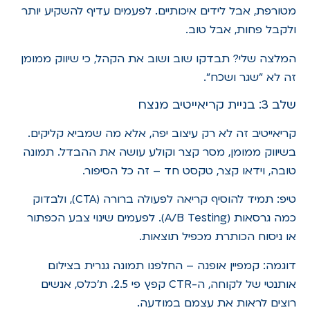
מטורפת, אבל לידים איכותיים. לפעמים עדיף להשקיע יותר
ולקבל פחות, אבל טוב.
המלצה שלי? תבדקו שוב ושוב את הקהל, כי שיווק ממומן
זה לא "שגר ושכח".
שלב 3: בניית קריאייטיב מנצח
קריאייטיב זה לא רק עיצוב יפה, אלא מה שמביא קליקים.
בשיווק ממומן, מסר קצר וקולע עושה את ההבדל. תמונה
טובה, וידאו קצר, טקסט חד – זה כל הסיפור.
טיפ: תמיד להוסיף קריאה לפעולה ברורה (CTA), ולבדוק
כמה גרסאות (A/B Testing). לפעמים שינוי צבע הכפתור
או ניסוח הכותרת מכפיל תוצאות.
דוגמה: קמפיין אופנה – החלפנו תמונה גנרית בצילום
אותנטי של לקוחה, ה-CTR קפץ פי 2.5. ת'כלס, אנשים
רוצים לראות את עצמם במודעה.