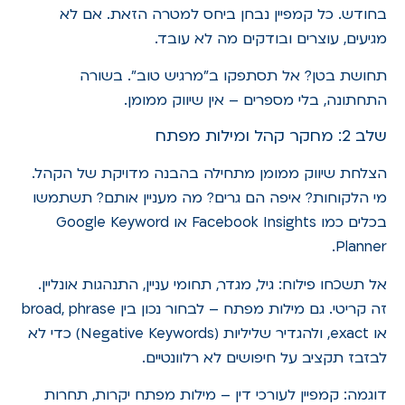
בחודש. כל קמפיין נבחן ביחס למטרה הזאת. אם לא
מגיעים, עוצרים ובודקים מה לא עובד.
תחושת בטן? אל תסתפקו ב"מרגיש טוב". בשורה
התחתונה, בלי מספרים – אין שיווק ממומן.
שלב 2: מחקר קהל ומילות מפתח
הצלחת שיווק ממומן מתחילה בהבנה מדויקת של הקהל.
מי הלקוחות? איפה הם גרים? מה מעניין אותם? תשתמשו
בכלים כמו Facebook Insights או Google Keyword
Planner.
אל תשכחו פילוח: גיל, מגדר, תחומי עניין, התנהגות אונליין.
זה קריטי. גם מילות מפתח – לבחור נכון בין broad, phrase
או exact, ולהגדיר שליליות (Negative Keywords) כדי לא
לבזבז תקציב על חיפושים לא רלוונטיים.
דוגמה: קמפיין לעורכי דין – מילות מפתח יקרות, תחרות