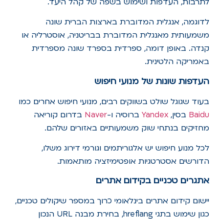
לתרבות, העדפות ושימוש בשפה של קהל היעד.
לדוגמה, אנגלית המדוברת בארצות הברית שונה
משמעותית מאנגלית המדוברת בבריטניה, אוסטרליה או
קנדה. באופן דומה, ספרדית בספרד שונה מספרדית
באמריקה הלטינית.
העדפות שונות של מנועי חיפוש
בעוד שגוגל שולט בשווקים רבים, מנועי חיפוש אחרים כמו
Baidu
בסין,
Yandex
ברוסיה ו-
Naver
בדרום קוריאה
מחזיקים בנתחי שוק משמעותיים באזורים שלהם.
לכל מנוע חיפוש יש אלגוריתמים וגורמי דירוג משלו,
הדורשים אסטרטגיות אופטימיזציה מותאמות.
אתגרים טכניים בקידום אתרים
יישום קידום אתרים בינלאומי כרוך במספר שיקולים טכניים,
כגון שימוש בתגי hreflang, בחירת מבנה URL הנכון